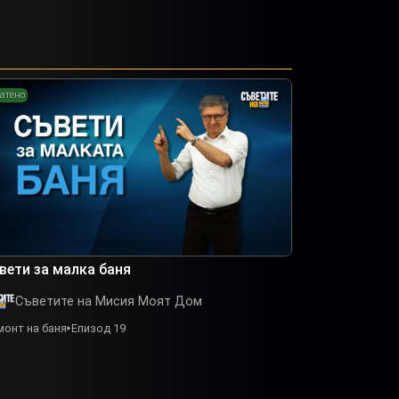
атено
вети за малка баня
Съветите на Мисия Моят Дом
монт на баня
Епизод 19