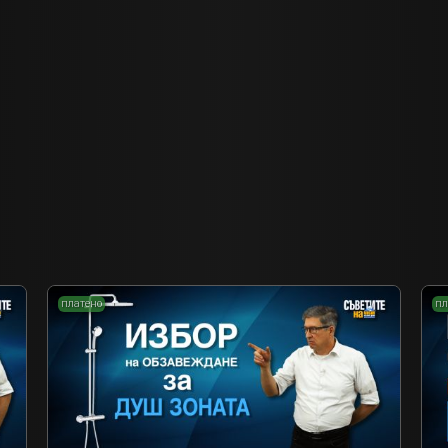
платено
пл