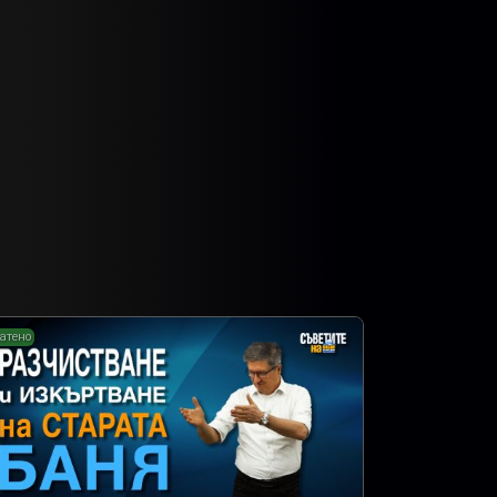
атено