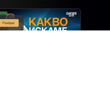
атено
Разбрах
кво искаме да постигнем с ремонта на
нята?
Съветите на Мисия Моят Дом
монт на баня
Епизод 2