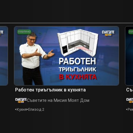
платено
пл
Работен триъгълник в кухнята
Съ
Съветите на Мисия Моят Дом
Кухня
Епизод 2
Ре