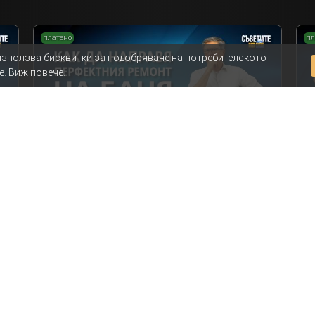
платено
пл
използва бисквитки за подобряване на потребителското
е.
Виж повече
.
вим
Как да направя перфектния ремонт на
Ка
банята с по-малко средства?
ба
Съветите на Мисия Моят Дом
Ремонт на баня
Епизод 12
Ре