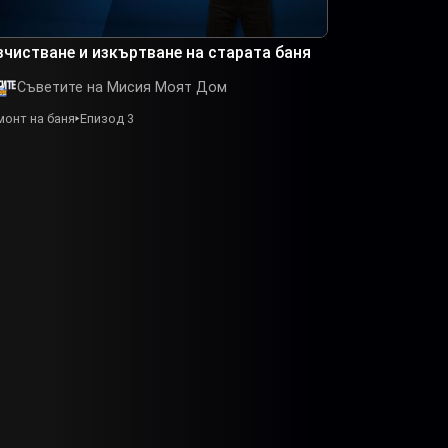
зчистване и изкъртване на старата баня
Съветите на Мисия Моят Дом
монт на баня
Епизод 3