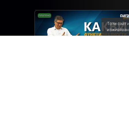
платено
Този сайт 
изживяван
Какви функционалности можем да доба
към нашата нова баня?
Съветите на Мисия Моят Дом
Ремонт на баня
Епизод 10