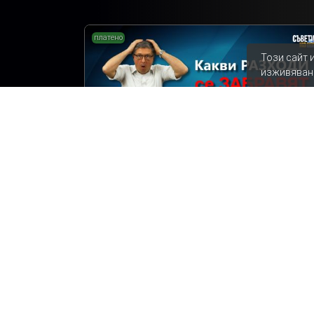
платено
Този сайт 
изживяван
Какви разходи се забравят при ремонт на
баня
Съветите на Мисия Моят Дом
Ремонт на баня
Епизод 7