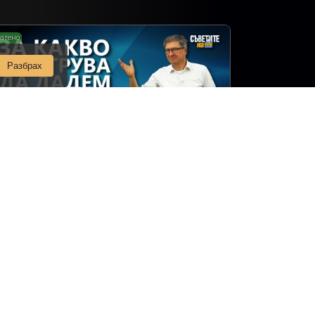
атено
Разбрах
 какво си струва да дадем повече пари
и ремонта на банята?
Съветите на Мисия Моят Дом
монт на баня
Епизод 9