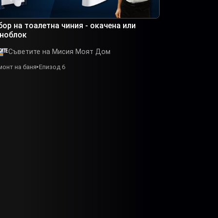
бор на тоалетна чиния - окачена или
ноблок
Съветите на Мисия Моят Дом
монт на баня
Епизод 6