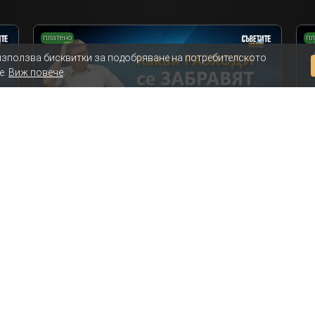
платено
пл
използва бисквитки за подобряване на потребителското
е.
Виж повече
.
Какви разходи се забравят при планирането
За
на ремонта на банята
пр
Съветите на Мисия Моят Дом
Ремонт на баня
Епизод 8
Ре