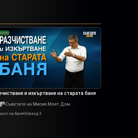
атено
зчистване и изкъртване на старата баня
Съветите на Мисия Моят Дом
монт на баня
Епизод 3