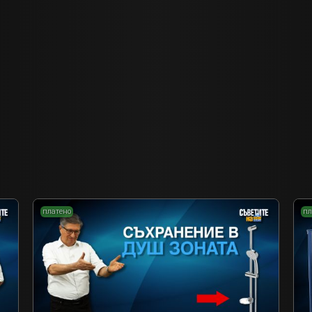
платено
пл