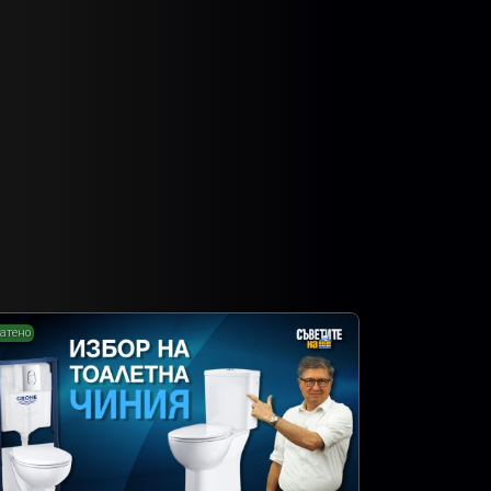
атено