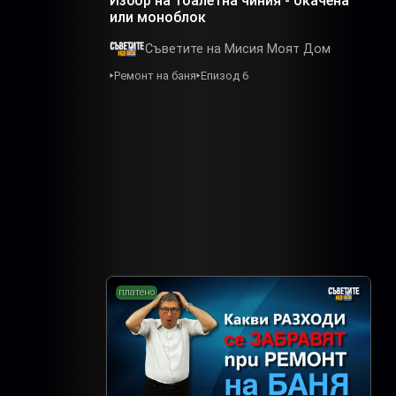
Избор на тоалетна чиния - окачена
или моноблок
Съветите на Мисия Моят Дом
Ремонт на баня
Епизод 6
платено