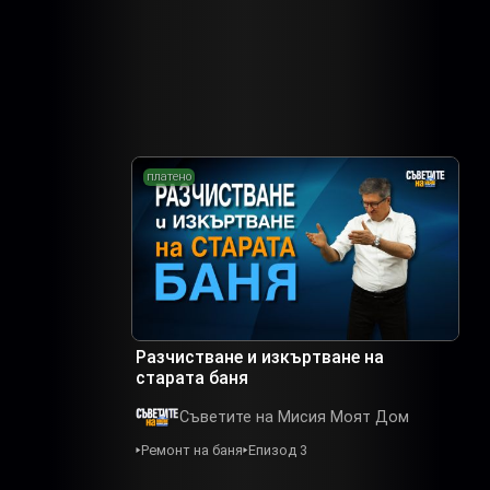
платено
Разчистване и изкъртване на
старата баня
Съветите на Мисия Моят Дом
Ремонт на баня
Епизод 3