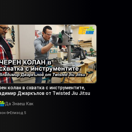
рен колан в схватка с инструментите,
адимир Джаркълов от Twisted Jiu Jitsu
Да Знаеш Как
зон 6
Епизод 5