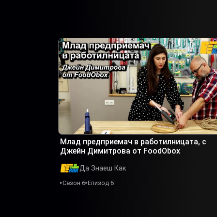
Млад предприемач в работилницата, с
Джейн Димитрова от FoodObox
Да Знаеш Как
Сезон 6
Епизод 6