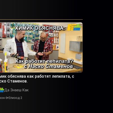
мик обяснява как работят лепилата, с
ско Стаменов.
Да Знаеш Как
зон 6
Епизод 2