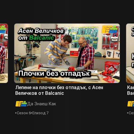
Лепене на плочки без отпадък, с Асен
Ка
Величков от Balcanic
Ва
Да Знаеш Как
Сезон 6
Епизод 7
Се