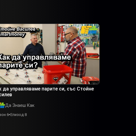
к да управляваме парите си, със Стойне
силев
Да Знаеш Как
зон 6
Епизод 8