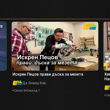
Искрен Пецов прави дъска за мезета
Хи
На
Да Знаеш Как
Сезон 6
Епизод 1
Се