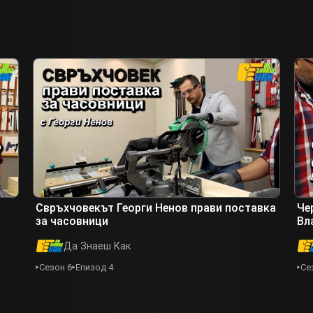
Свръхчовекът Георги Ненов прави поставка
Че
за часовници
Вл
Да Знаеш Как
Сезон 6
Епизод 4
Се