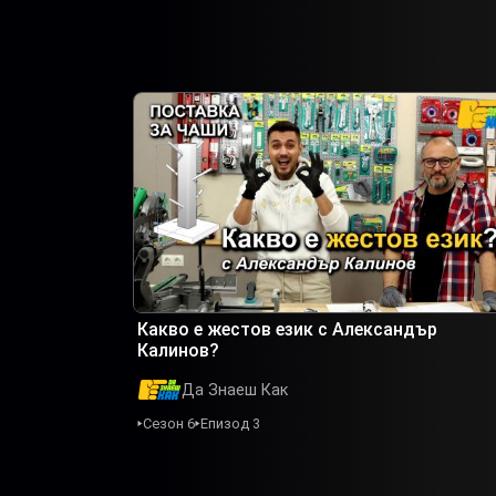
Какво е жестов език с Александър
Калинов?
Да Знаеш Как
Сезон 6
Епизод 3