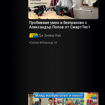
Пробиваме умно и безпрахово с
Александър Попов от СмартТест
Да Знаеш Как
Сезон 6
Епизод 14