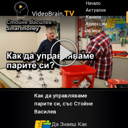
Начало
Актуални
Канали
Колекции
За мен
Как да управляваме
парите си, със Стойне
Василев
Да Знаеш Как