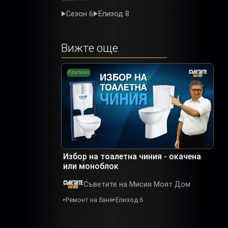
Сезон 6
Епизод 8
Вижте още
платено
Избор на тоалетна чиния - окачена
или моноблок
Съветите на Мисия Моят Дом
Ремонт на баня
Епизод 6