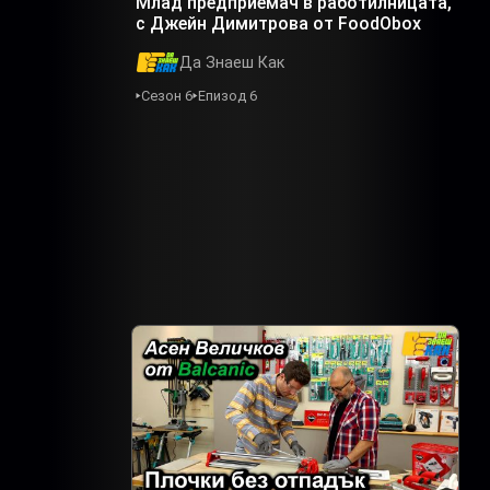
Млад предприемач в работилницата,
с Джейн Димитрова от FoodObox
Да Знаеш Как
Сезон 6
Епизод 6