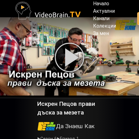
Начало
Актуални
Канали
Колекции
За мен
Искрен Пецов прави
дъска за мезета
Да Знаеш Как
Сезон 6
Епизод 1