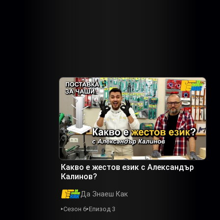
Какво е жестов език с Александър
Калинов?
Да Знаеш Как
Сезон 6
Епизод 3