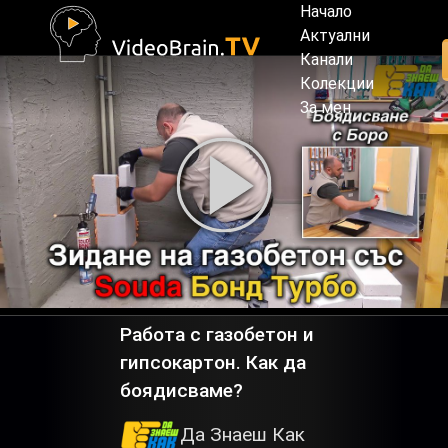
Начало
Актуални
Канали
Колекции
За мен
Работа с газобетон и
гипсокартон. Как да
боядисваме?
Да Знаеш Как