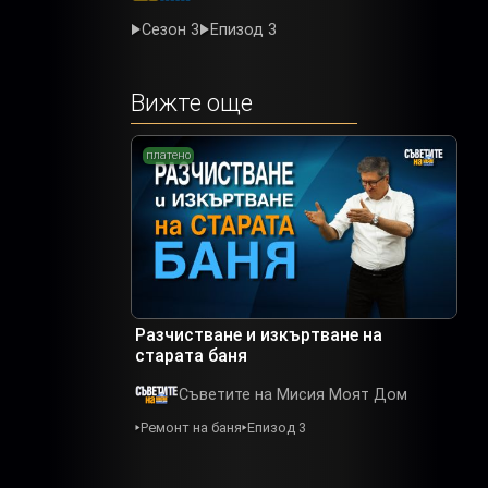
Сезон 3
Епизод 3
Вижте още
платено
Разчистване и изкъртване на
старата баня
Съветите на Мисия Моят Дом
Ремонт на баня
Епизод 3