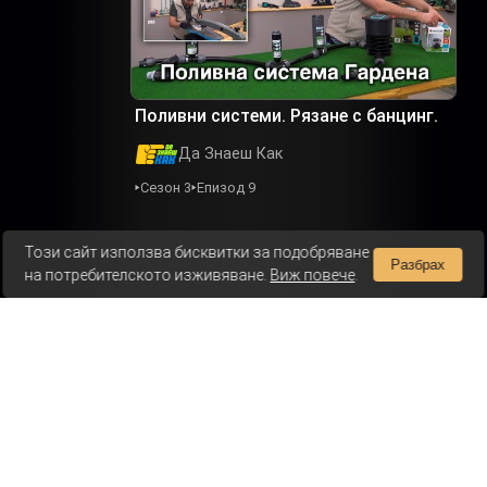
Поливни системи. Рязане с банцинг.
Да Знаеш Как
Сезон 3
Епизод 9
Този сайт използва бисквитки за подобряване
Разбрах
на потребителското изживяване.
Виж повече
.