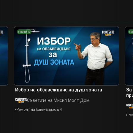
платено
пл
Избор на обзавеждане на душ зоната
За
пр
Съветите на Мисия Моят Дом
Ремонт на баня
Епизод 4
Ре