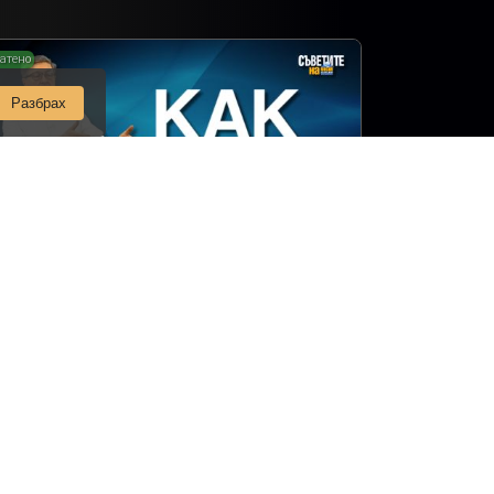
атено
Разбрах
к да подредим плочките в банята?
Съветите на Мисия Моят Дом
монт на баня
Епизод 11