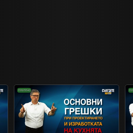
платено
пл