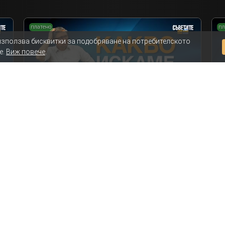
платено
пл
използва бисквитки за подобряване на потребителското
е.
Виж повече
.
Какво искаме да постигнем с ремонта на
Ка
банята?
Съветите на Мисия Моят Дом
Ре
Ремонт на баня
Епизод 2