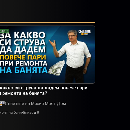
атено
 какво си струва да дадем повече пари
и ремонта на банята?
Съветите на Мисия Моят Дом
монт на баня
Епизод 9