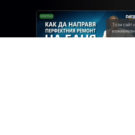
платено
Този сайт 
изживяван
Как да направя перфектния ремонт на
банята с по-малко средства?
Съветите на Мисия Моят Дом
Ремонт на баня
Епизод 12