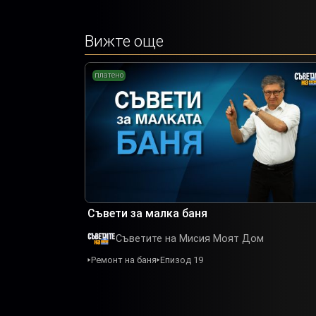
Вижте още
платено
Съвети за малка баня
Съветите на Мисия Моят Дом
Ремонт на баня
Епизод 19