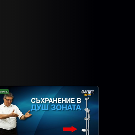
атено