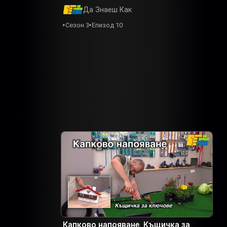
Да Знаеш Как
Сезон 3
Епизод 10
Капково напояване. Къщичка за