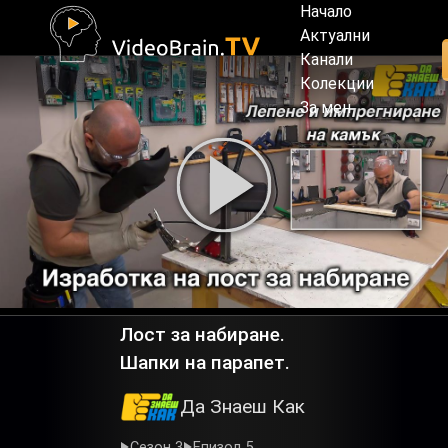
Начало
Актуални
Канали
Колекции
За мен
Лост за набиране.
Шапки на парапет.
Да Знаеш Как
Сезон 3
Епизод 5