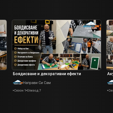
Боядисване и декоративни ефекти
Ак
Направи Си Сам
Сезон 1
Епизод 7
Се