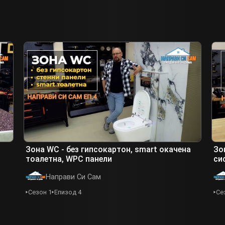
Зона WC - без гипсокартон, smart окачена
Зо
тоалетна, WPC панели
си
Направи Си Сам
Сезон 1
Епизод 4
Се