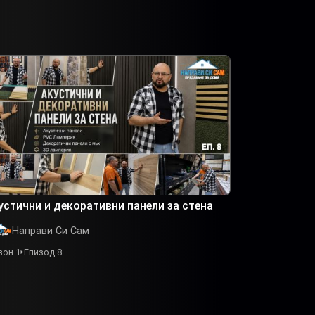
устични и декоративни панели за стена
Направи Си Сам
зон 1
Епизод 8