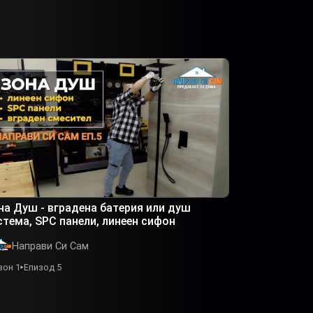
на Душ - вградена батерия или душ
стема, SPC панели, линеен сифон
Направи Си Сам
зон 1
Епизод 5