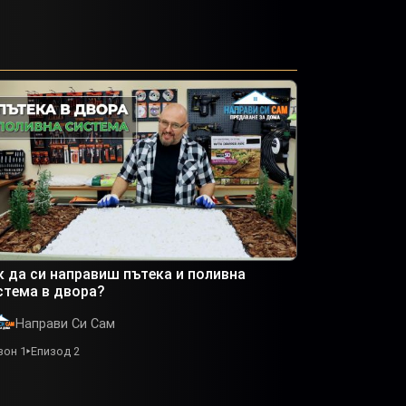
к да си направиш пътека и поливна
стема в двора?
Направи Си Сам
зон 1
Епизод 2