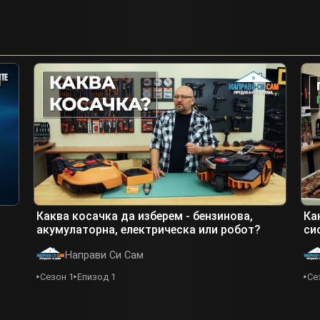
Каква косачка да изберем - бензинова,
Ка
акумулаторна, електрическа или робот?
си
Направи Си Сам
Сезон 1
Епизод 1
Се