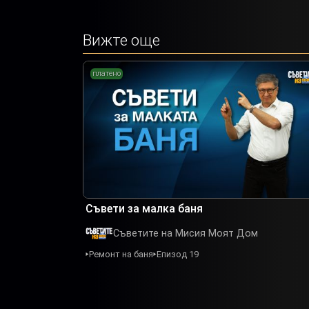
Вижте още
платено
Съвети за малка баня
Съветите на Мисия Моят Дом
Ремонт на баня
Епизод 19