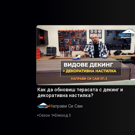
Как да обновиш терасата с декинг и
декоративна настилка?
Направи Си Сам
Сезон 1
Епизод 3