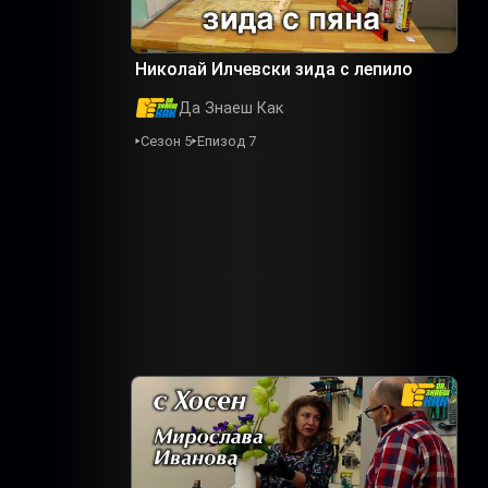
Николай Илчевски зида с лепило
Да Знаеш Как
Сезон 5
Епизод 7