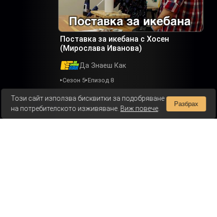
Поставка за икебана с Хосен
(Мирослава Иванова)
Да Знаеш Как
Сезон 5
Епизод 8
Този сайт използва бисквитки за подобряване
Разбрах
на потребителското изживяване.
Виж повече
.