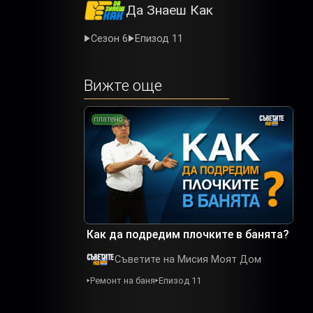
Да Знаеш Как
Сезон 6
Епизод 11
Вижте още
платено
Как да подредим плочките в банята?
Съветите на Мисия Моят Дом
Ремонт на баня
Епизод 11