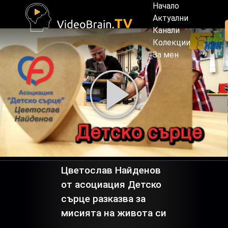
Начало
Актуални
Канали
Колекции
За мен
Цветослав Найденов
от асоциация Детско
сърце разказва за
мисията на живота си