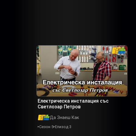
Електрическа инсталация със
Светлозар Петров
Да Знаеш Как
Сезон 5
Епизод 3