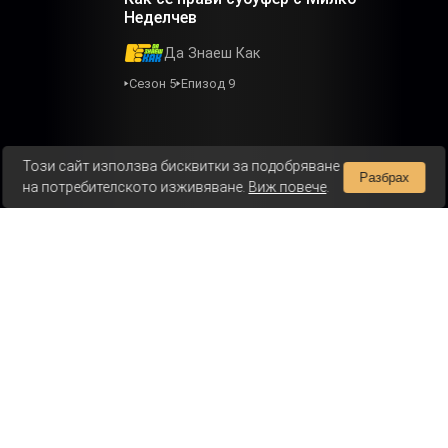
Неделчев
Да Знаеш Как
Сезон 5
Епизод 9
Този сайт използва бисквитки за подобряване
Разбрах
на потребителското изживяване.
Виж повече
.