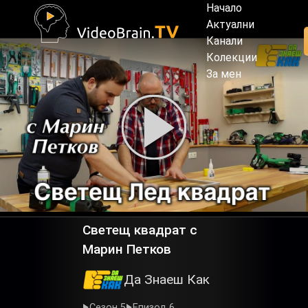
Начало
Актуални
Канали
Колекции
За мен
Светещ квадрат с
Марин Петков
Да Знаеш Как
Сезон 5
Епизод 6