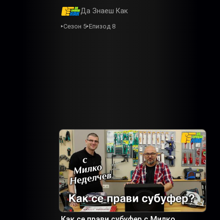
Да Знаеш Как
Сезон 5
Епизод 8
Как се прави субуфер с Милко