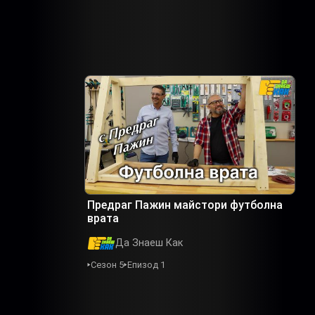
Предраг Пажин майстори футболна
врата
Да Знаеш Как
Сезон 5
Епизод 1