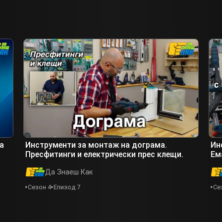
а
Инструменти за монтаж на дограма.
Ин
Пресфитинги и електрически прес клещи.
Ем
Да Знаеш Как
Сезон 4
Епизод 7
Се