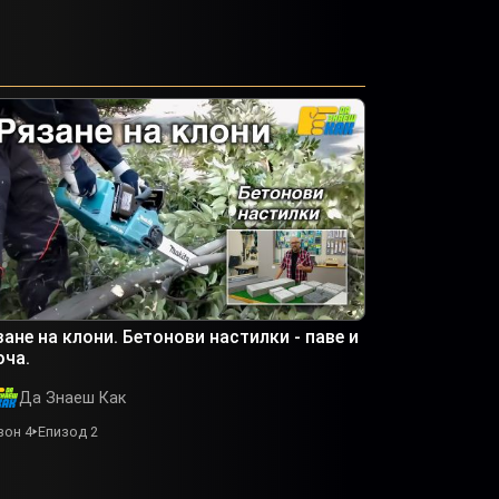
зане на клони. Бетонови настилки - паве и
оча.
Да Знаеш Как
зон 4
Епизод 2