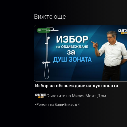
Вижте още
платено
Избор на обзавеждане на душ зоната
Съветите на Мисия Моят Дом
Ремонт на баня
Епизод 4