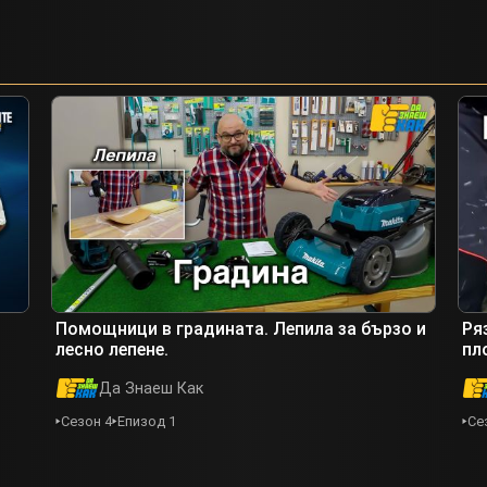
Помощници в градината. Лепила за бързо и
Ря
лесно лепене.
пл
Да Знаеш Как
Сезон 4
Епизод 1
Се