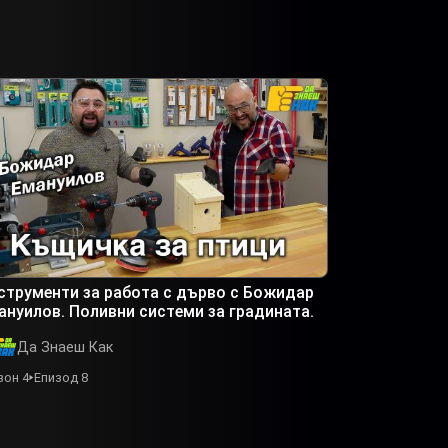
струменти за работа с дърво с Божидар
ануилов. Поливни системи за градината.
Да Знаеш Как
зон 4
Епизод 8