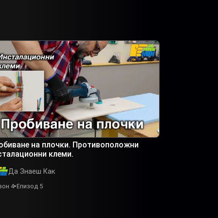
обиване на плочки. Противоположни
сталационни клеми.
Да Знаеш Как
зон 4
Епизод 5