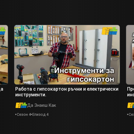
ща
Работа с гипсокартон ръчни и електрически
Пр
инструменти.
ин
Да Знаеш Как
Сезон 4
Епизод 4
Се