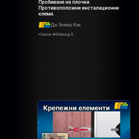
Пробиване на плочки.
Противоположни инсталационни
клеми.
Да Знаеш Как
Сезон 4
Епизод 5