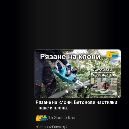
Рязане на клони. Бетонови настилки
- паве и плоча.
Да Знаеш Как
Сезон 4
Епизод 2