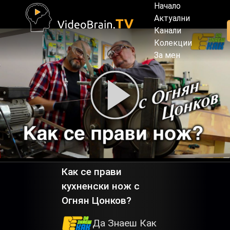
Начало
Актуални
Канали
Колекции
За мен
Как се прави
кухненски нож с
Огнян Цонков?
Да Знаеш Как