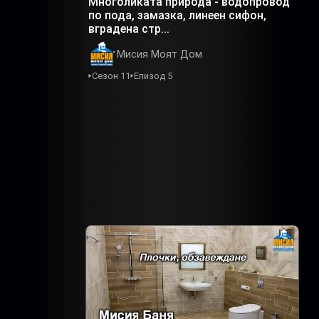
Многоликата природа - водопровод
по пода, замазка, линеен сифон,
вградена стр...
Мисия Моят Дом
Сезон 11
Епизод 5