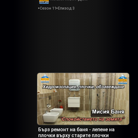
Сезон 11
Епизод 3
Бърз ремонт на баня - лепене на
плочки върху старите плочки