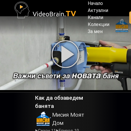
Начало
Актуални
Канали
Колекции
За мен
Как да обзаведем
банята
Мисия Моят
Дом
Сезон 11
Епизод 10