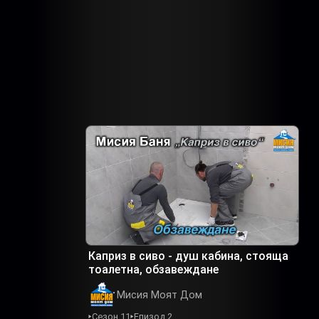
Каприз в сиво - душ кабина, стояща
тоалетна, обзавеждане
Мисия Моят Дом
Сезон 11
Епизод 2