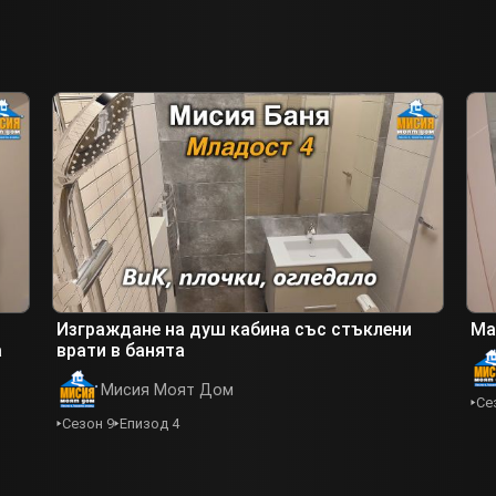
Изграждане на душ кабина със стъклени
Ма
а
врати в банята
Мисия Моят Дом
Се
Сезон 9
Епизод 4