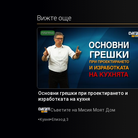
Вижте още
платено
Основни грешки при проектирането и
изработката на кухня
Съветите на Мисия Моят Дом
Кухня
Епизод 3