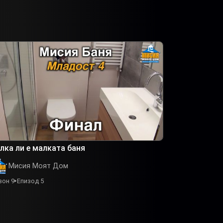
лка ли е малката баня
Мисия Моят Дом
зон 9
Епизод 5