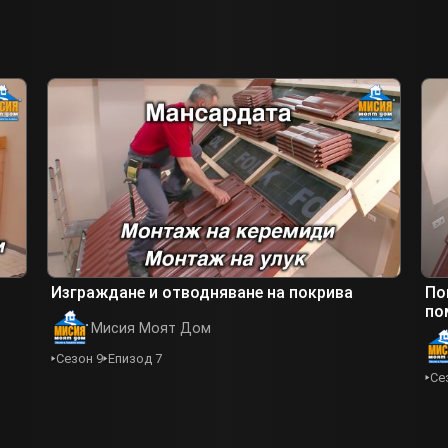
Изграждане и отводняване на покрива
По
по
Мисия Моят Дом
Сезон 9
Епизод 7
Се