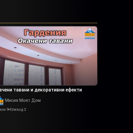
ачени тавани и декоративни ефекти
Мисия Моят Дом
зон 9
Епизод 2