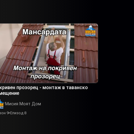
кривен прозорец - монтаж в таванско
мещение
Мисия Моят Дом
зон 9
Епизод 8