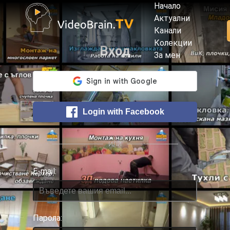
Начало
Актуални
Канали
Колекции
Вход
За мен
Login with Facebook
или
Е-mail:
Парола: