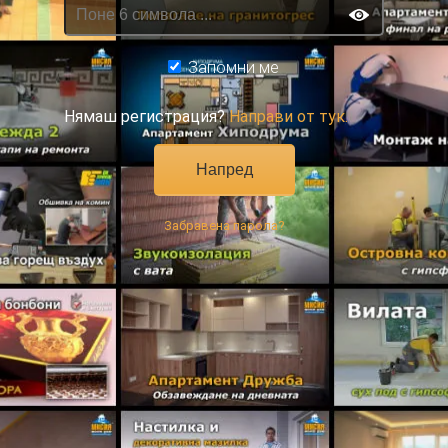
Запомни ме
Нямаш регистрация?
Направи от тук.
Забравена парола?