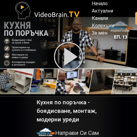
Начало
Актуални
Канали
Колекции
За мен
Кухня по поръчка -
боядисване, монтаж,
модерни уреди
Направи Си Сам