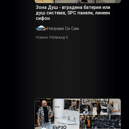
Зона Душ - вградена батерия или
душ система, SPC панели, линеен
сифон
Направи Си Сам
Сезон 1
Епизод 5