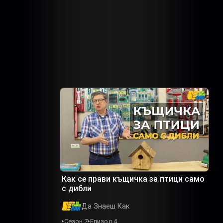
Как се прави къщичка за птици само
с дибли
Да Знаеш Как
Сезон 7
Епизод 4