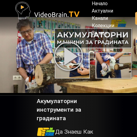
Начало
Актуални
Канали
Колекции
За мен
Акумулаторни
инструменти за
градината
Да Знаеш Как