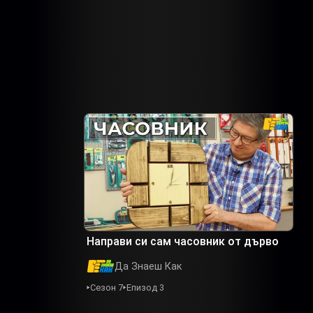
Направи си сам часовник от дърво
Да Знаеш Как
Сезон 7
Епизод 3