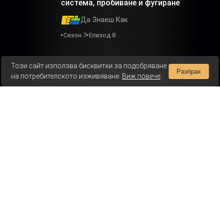
система, пробиване и фугиране
Да Знаеш Как
Сезон 7
Епизод 8
Този сайт използва бисквитки за подобряване
Разбрах
на потребителското изживяване.
Виж повече
.