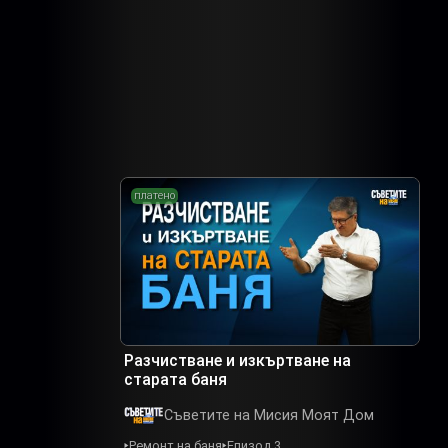
платено
Разчистване и изкъртване на
старата баня
Съветите на Мисия Моят Дом
Ремонт на баня
Епизод 3