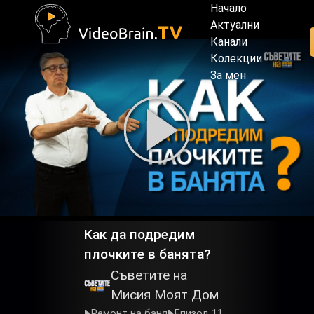
Начало
Актуални
Канали
Колекции
За мен
Как да подредим
плочките в банята?
Съветите на
Мисия Моят Дом
Ремонт на баня
Епизод 11