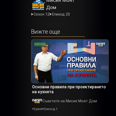
Мисия Моят
Дом
Сезон 12
Епизод 20
Вижте още
платено
Основни правила при проектирането
на кухнята
Съветите на Мисия Моят Дом
Кухня
Епизод 1