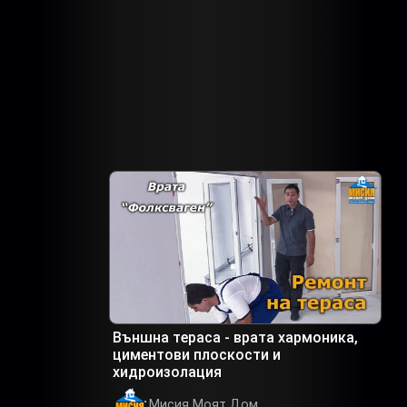
Външна тераса - врата хармоника,
циментови плоскости и
хидроизолация
Мисия Моят Дом