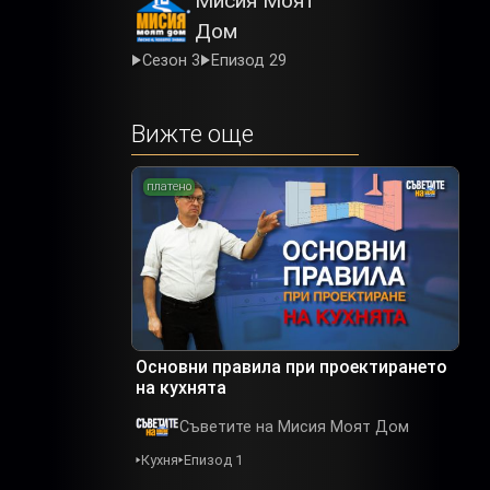
Мисия Моят
Дом
Сезон 3
Епизод 29
Вижте още
платено
Основни правила при проектирането
на кухнята
Съветите на Мисия Моят Дом
Кухня
Епизод 1