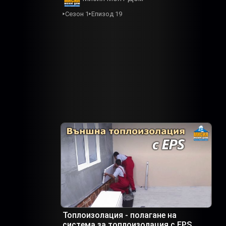
Сезон 1
Епизод 19
Топлоизолация - полагане на
система за топлоизолация с EPS