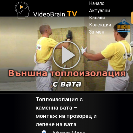
Начало
Актуални
Канали
Колекции
За мен
Топлоизолация с
каменна вата –
монтаж на прозорец и
лепене на вата