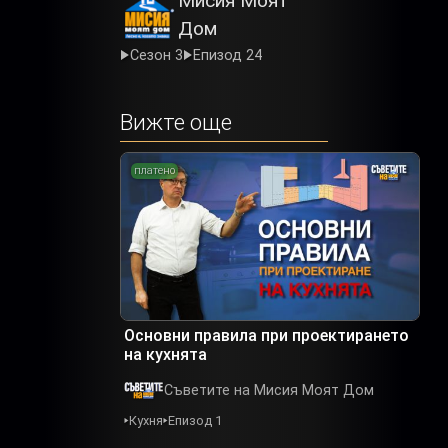
Мисия Моят
Дом
Сезон 3
Епизод 24
Вижте още
платено
Основни правила при проектирането
на кухнята
Съветите на Мисия Моят Дом
Кухня
Епизод 1